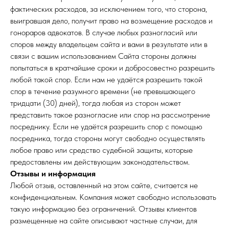
Политика конфиденциальности
фактических расходов, за исключением того, что сторона,
Договор оферты товар
выигравшая дело, получит право на возмещение расходов и
Договор оферты услуга
гонораров адвокатов. В случае любых разногласий или
споров между владельцем сайта и вами в результате или в
ООО "АТРИУМ
ИНН: 9725199975
связи с вашим использованием Сайта стороны должны
ОГРН: 1257700589552
попытаться в кратчайшие сроки и добросовестно разрешить
*КОМПАНИЯ META PLATFORMS INC., ВЛАДЕЮЩАЯ
любой такой спор. Если нам не удаётся разрешить такой
СОЦИАЛЬНЫМИ СЕТЯМИ FACEBOOK И INSTAGRAM, ПО
РЕШЕНИЮ СУДА ОТ 21.03.2022 ПРИЗНАНА
спор в течение разумного времени (не превышающего
ЭКСТРЕМИСТСКОЙ ОРГАНИЗАЦИЕЙ, ЕЁ ДЕЯТЕЛЬНОСТЬ
НА ТЕРРИТОРИИ РОССИИ ЗАПРЕЩЕНА.
тридцати (30) дней), тогда любая из сторон может
представить такое разногласие или спор на рассмотрение
посреднику. Если не удаётся разрешить спор с помощью
посредника, тогда стороны могут свободно осуществлять
любое право или средство судебной защиты, которые
предоставлены им действующим законодательством.
Отзывы и информация
Любой отзыв, оставленный на этом сайте, считается не
конфиденциальным. Компания может свободно использовать
такую информацию без ограничений. Отзывы клиентов
размещенные на сайте описывают частные случаи, для