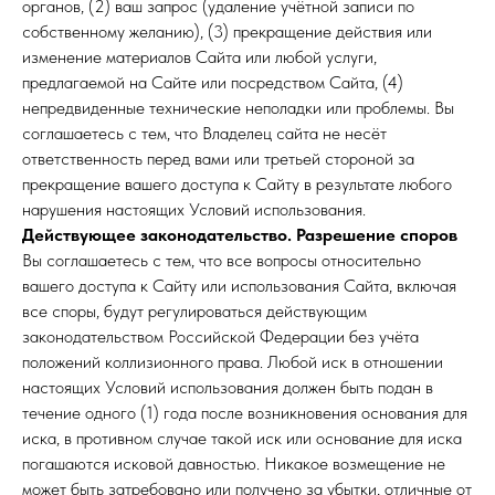
органов, (2) ваш запрос (удаление учётной записи по
Отзывы
собственному желанию), (3) прекращение действия или
Контакты
изменение материалов Сайта или любой услуги,
предлагаемой на Сайте или посредством Сайта, (4)
непредвиденные технические неполадки или проблемы. Вы
соглашаетесь с тем, что Владелец сайта не несёт
ответственность перед вами или третьей стороной за
прекращение вашего доступа к Сайту в результате любого
+7 (495) 797-73-39
нарушения настоящих Условий использования.
Действующее законодательство. Разрешение споров
info@woodlandia.pro
Вы соглашаетесь с тем, что все вопросы относительно
Московская область, Одинцовский городской округ,
деревня Малые Вязёмы, Петровский проезд, вл5с2
вашего доступа к Сайту или использования Сайта, включая
все споры, будут регулироваться действующим
законодательством Российской Федерации без учёта
положений коллизионного права. Любой иск в отношении
настоящих Условий использования должен быть подан в
течение одного (1) года после возникновения основания для
иска, в противном случае такой иск или основание для иска
погашаются исковой давностью. Никакое возмещение не
может быть затребовано или получено за убытки, отличные от